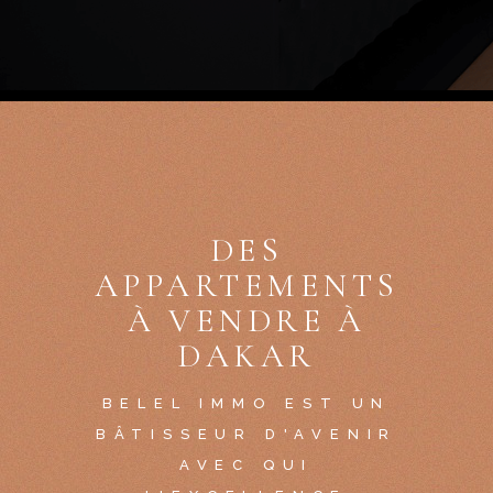
DES
APPARTEMENTS
À VENDRE À
DAKAR
BELEL IMMO EST UN
BÂTISSEUR D'AVENIR
AVEC QUI