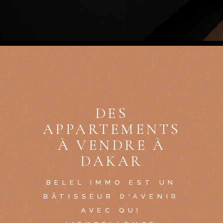
DES
APPARTEMENTS
À VENDRE À
DAKAR
BELEL IMMO EST UN
BÂTISSEUR D'AVENIR
AVEC QUI