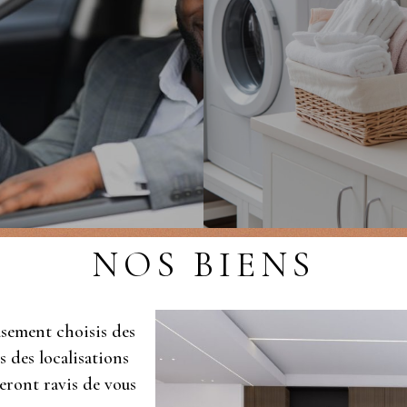
NOS BIENS
usement choisis des
 des localisations
seront ravis de vous