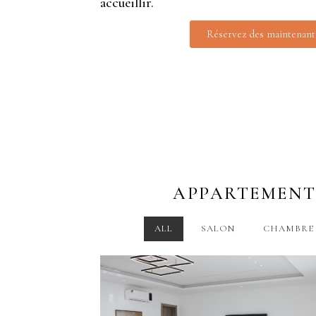
accueillir.
Réservez des maintenant
APPARTEMENTS
ALL
SALON
CHAMBRE