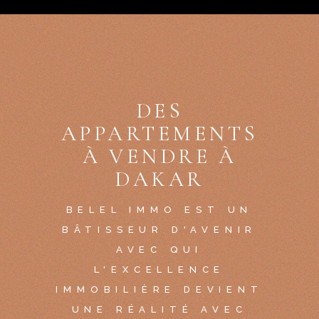
DES
APPARTEMENTS
À VENDRE À
DAKAR
BELEL IMMO EST UN
BÂTISSEUR D'AVENIR
AVEC QUI
L'EXCELLENCE
IMMOBILIÈRE DEVIENT
UNE RÉALITÉ AVEC