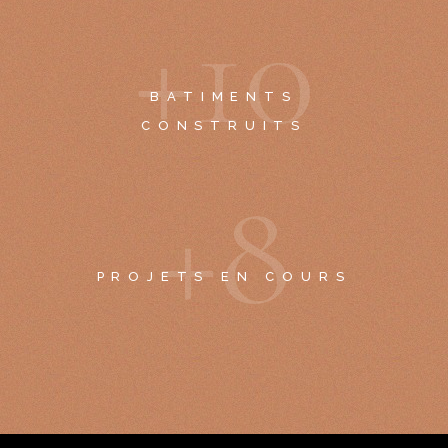
+
1
0
BATIMENTS
CONSTRUITS
+
8
PROJETS EN COURS