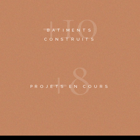
+
1
0
BATIMENTS
CONSTRUITS
+
8
PROJETS EN COURS