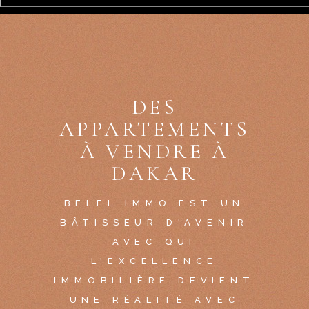
DES
APPARTEMENTS
À VENDRE À
DAKAR
BELEL IMMO EST UN
BÂTISSEUR D'AVENIR
AVEC QUI
L'EXCELLENCE
IMMOBILIÈRE DEVIENT
UNE RÉALITÉ AVEC