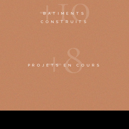
+
1
0
BATIMENTS
CONSTRUITS
+
8
PROJETS EN COURS