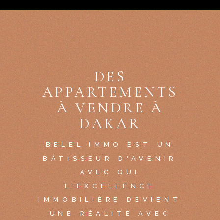
DES
APPARTEMENTS
À VENDRE À
DAKAR
BELEL IMMO EST UN
BÂTISSEUR D'AVENIR
AVEC QUI
L'EXCELLENCE
IMMOBILIÈRE DEVIENT
UNE RÉALITÉ AVEC