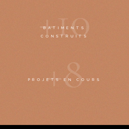
+
1
0
BATIMENTS
CONSTRUITS
+
8
PROJETS EN COURS