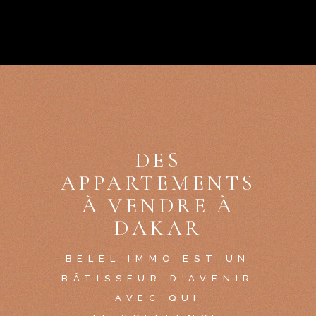
DES
APPARTEMENTS
À VENDRE À
DAKAR
BELEL IMMO EST UN
BÂTISSEUR D'AVENIR
AVEC QUI