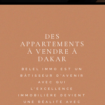
DES
APPARTEMENTS
À VENDRE À
DAKAR
BELEL IMMO EST UN
BÂTISSEUR D'AVENIR
AVEC QUI
L'EXCELLENCE
IMMOBILIÈRE DEVIENT
UNE RÉALITÉ AVEC