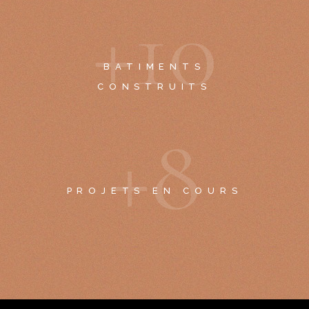
+
1
0
BATIMENTS
CONSTRUITS
+
8
PROJETS EN COURS