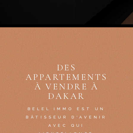
DES
APPARTEMENTS
À VENDRE À
DAKAR
BELEL IMMO EST UN
BÂTISSEUR D'AVENIR
AVEC QUI