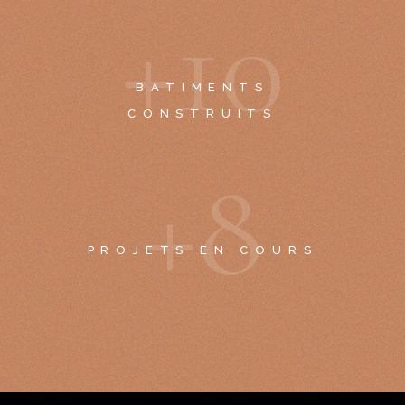
+
1
0
BATIMENTS
CONSTRUITS
+
8
PROJETS EN COURS