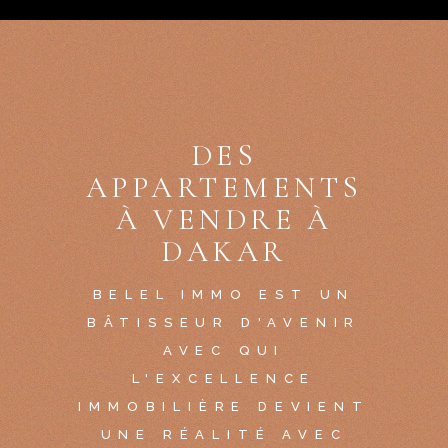
DES
APPARTEMENTS
À VENDRE À
DAKAR
BELEL IMMO EST UN
BÂTISSEUR D'AVENIR
AVEC QUI
L'EXCELLENCE
IMMOBILIÈRE DEVIENT
UNE RÉALITÉ AVEC