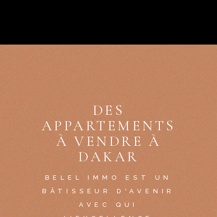
DES
APPARTEMENTS
À VENDRE À
DAKAR
BELEL IMMO EST UN
BÂTISSEUR D'AVENIR
AVEC QUI