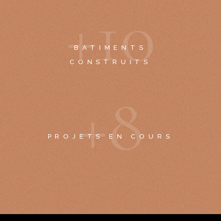
+
1
0
BATIMENTS
CONSTRUITS
+
8
PROJETS EN COURS