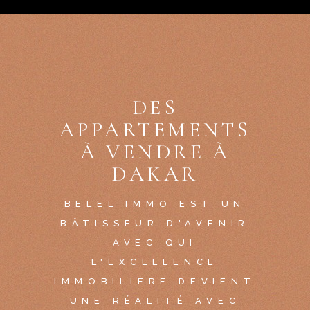
DES
APPARTEMENTS
À VENDRE À
DAKAR
BELEL IMMO EST UN
BÂTISSEUR D'AVENIR
AVEC QUI
L'EXCELLENCE
IMMOBILIÈRE DEVIENT
UNE RÉALITÉ AVEC