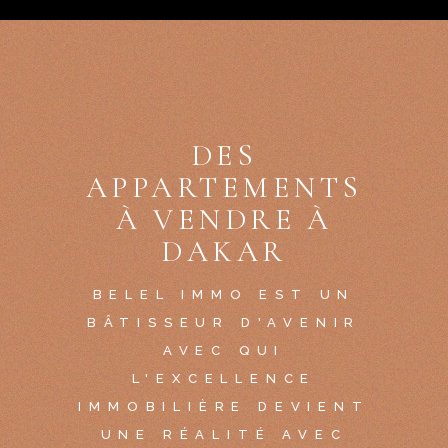
DES
APPARTEMENTS
À VENDRE À
DAKAR
BELEL IMMO EST UN
BÂTISSEUR D'AVENIR
AVEC QUI
L'EXCELLENCE
IMMOBILIÈRE DEVIENT
UNE RÉALITÉ AVEC