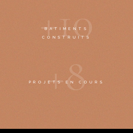
+
1
0
BATIMENTS
CONSTRUITS
+
8
PROJETS EN COURS